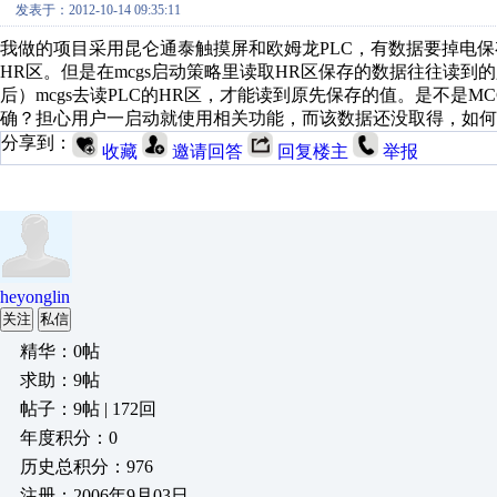
发表于：2012-10-14 09:35:11
我做的项目采用昆仑通泰触摸屏和欧姆龙PLC，有数据要掉电保
HR区。但是在mcgs启动策略里读取HR区保存的数据往往读到
后）mcgs去读PLC的HR区，才能读到原先保存的值。是不是M
确？担心用户一启动就使用相关功能，而该数据还没取得，如何
分享到：
收藏
邀请回答
回复楼主
举报
heyonglin
关注
私信
精华：0帖
求助：9帖
帖子：9帖 | 172回
年度积分：0
历史总积分：976
注册：2006年9月03日