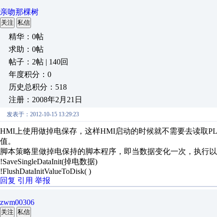
亲吻那棵树
关注
私信
精华：0帖
求助：0帖
帖子：2帖 | 140回
年度积分：0
历史总积分：518
注册：2008年2月21日
发表于：2012-10-15 13:29:23
HMI上使用做掉电保存，这样HMI启动的时候就不需要去读取P
值。
脚本策略里做掉电保持的脚本程序，即当数据变化一次，执行以
!SaveSingleDataInit(掉电数据)
!FlushDataInitValueToDisk( )
回复
引用
举报
zwm00306
关注
私信