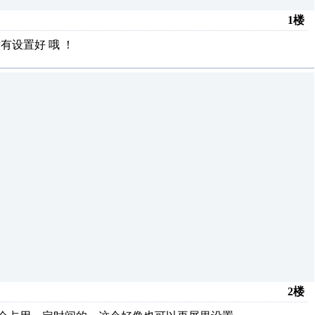
1楼
有设置好 哦 ！
2楼