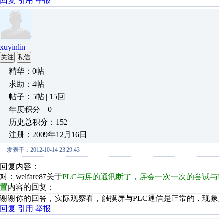
回复
引用
举报
xuyinlin
关注
私信
精华：0帖
求助：4帖
帖子：5帖 | 15回
年度积分：0
历史总积分：152
注册：2009年12月16日
发表于：2012-10-14 23:29:43
回复内容：
对：welfare87关于
PLC与屏的通讯断了，屏会一次一次的尝试与
置
内容的回复：
谢谢你的回答，实际观察看，触摸屏与PLC通信是正常的，现象
回复
引用
举报