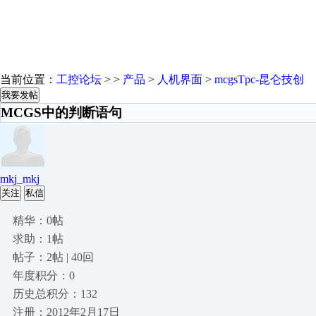
当前位置：
工控论坛
> >
产品
>
人机界面
>
mcgsTpc-昆仑技创
我要发帖
MCGS中的判断语句
mkj_mkj
关注
私信
精华：0帖
求助：1帖
帖子：2帖 | 40回
年度积分：0
历史总积分：132
注册：2012年2月17日