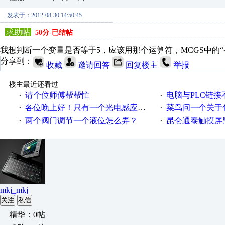
发表于：2012-08-30 14:50:45
求助帖
50分-已结帖
我想判断一个变量是否等于5，应该用那个运算符，MCGS中的“=
分享到：
收藏
邀请回答
回复楼主
举报
楼主最近还看过
请个位师傅帮帮忙
电脑与PLC链
·
·
各位晚上好！只有一个光电感应器是怎么检测到物体长度的值，谢谢指点！
菜鸟问一个关于
·
·
两个阀门调节一个液位怎么弄？
昆仑通泰触摸屏
·
·
mkj_mkj
关注
私信
精华：0帖