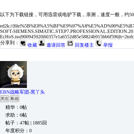
以下为
下载
链接，可用迅雷或电驴下载，亲测，速度一般，约50
ed2k://|file|%5B%E8%A5%BF%E9%97%A8%E5%AD%90%E
SOFT-SIEMENS.SIMATIC.STEP7.PROFESSIONAL.EDITION.2
EcHoS.iso|900945920|60357e1a6552d85e58824b915bb6f596|h=2tofcq
分享到：
收藏
邀请回答
回复楼主
举报
EBN战略军团-黑丫头
关注
私信
精华：0帖
求助：6帖
帖子：47帖 | 1885回
年度积分：0