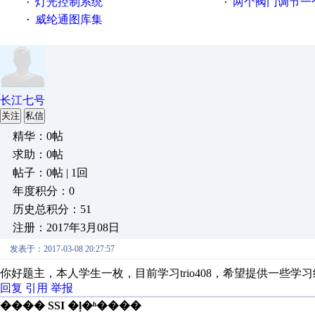
灯光控制系统
两个阀门调节一
·
·
威纶通图库集
·
长江七号
关注
私信
精华：0帖
求助：0帖
帖子：0帖 | 1回
年度积分：0
历史总积分：51
注册：2017年3月08日
发表于：2017-03-08 20:27:57
你好题主，本人学生一枚，目前学习trio408，希望提供一些学
回复
引用
举报
���� SSI �ļ�ʱ����