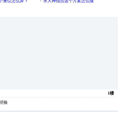
个液位怎么弄？
求大神指点这个方案怎么做
·
1楼
习经验