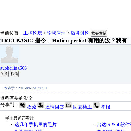
当前位置：
工控论坛
>
论坛管理
>
版务讨论
我要发帖
TRIO BASIC 指令，Motion perfect 有用的没？我有
guohailing666
关注
私信
发表于：2012-05-25 07:13:11
资料有要的没？
分享到：
收藏
邀请回答
回复楼主
举报
楼主最近还看过
这几年手机里的照片
台达ISPSoft软
·
·