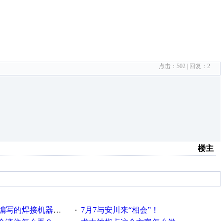
点击：
502
| 回复：
2
楼主
件编写的焊接机器人程序
7月7与安川来“相会”！
·