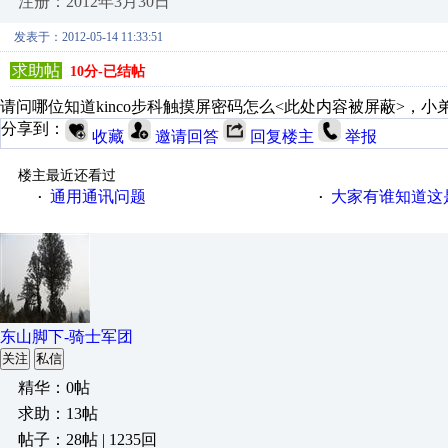
注册：2012年3月30日
发表于：2012-05-14 11:33:51
求助帖
10分-已结帖
请问哪位知道kinco步科触摸屏密码怎么<此处内容被屏蔽>，小
分享到：
收藏
邀请回答
回复楼主
举报
楼主最近还看过
通用通讯问题
大家有谁知道这
·
·
东山脚下-骑士军团
关注
私信
精华：0帖
求助：13帖
帖子：28帖 | 1235回