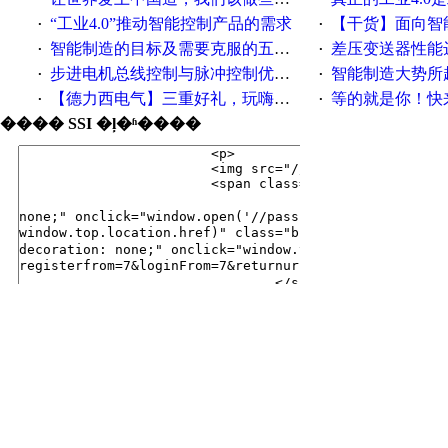
“工业4.0”推动智能控制产品的需求
【干货】面向智
·
·
智能制造的目标及需要克服的五个障碍
差压变送器性能达
·
·
步进电机总线控制与脉冲控制优缺点
智能制造大势所趋
·
·
【德力西电气】三重好礼，玩嗨夏日！
等的就是你！快来领
·
·
���� SSI �ļ�ʱ����