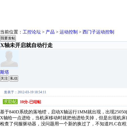
当前位置：
工控论坛
>
产品
>
运动控制
>
西门子运动控制
我要发帖
X轴未开启就自动行走
斯塔
关注
私信
发表于：2012-03-19 18:54:11
求助帖
10分-已结帖
基于840D系统的落地镗，启动X轴运行1MM就出现，出现250
X轴给一点进给，当机床移动时就把他进给关掉，但是出现机床
检查了伺服驱动器，没问题用一个新的换过了，不知道PLC在