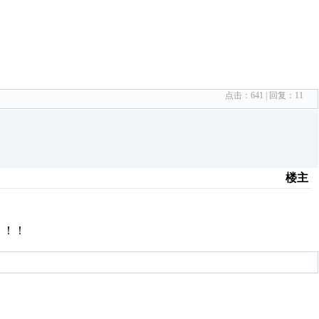
点击：
641
| 回复：
11
楼主
！！！