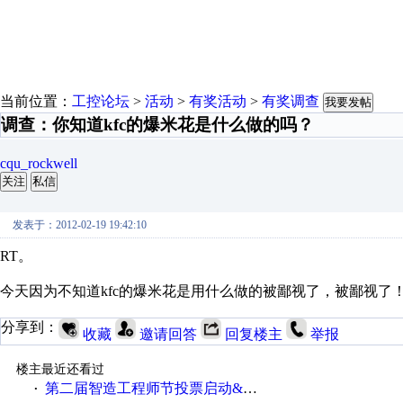
当前位置：
工控论坛
>
活动
>
有奖活动
>
有奖调查
我要发帖
调查：你知道kfc的爆米花是什么做的吗？
cqu_rockwell
关注
私信
发表于：2012-02-19 19:42:10
RT。
今天因为不知道kfc的爆米花是用什么做的被鄙视了，被鄙视了
分享到：
收藏
邀请回答
回复楼主
举报
楼主最近还看过
第二届智造工程师节投票启动&周周有礼！
·