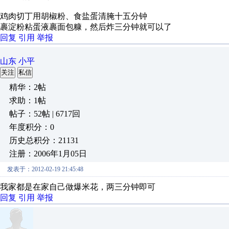
鸡肉切丁用胡椒粉、食盐蛋清腌十五分钟
裹淀粉粘蛋液裹面包糠，然后炸三分钟就可以了
回复
引用
举报
山东 小平
关注
私信
精华：2帖
求助：1帖
帖子：52帖 | 6717回
年度积分：0
历史总积分：21131
注册：2006年1月05日
发表于：2012-02-19 21:45:48
我家都是在家自己做爆米花，两三分钟即可
回复
引用
举报