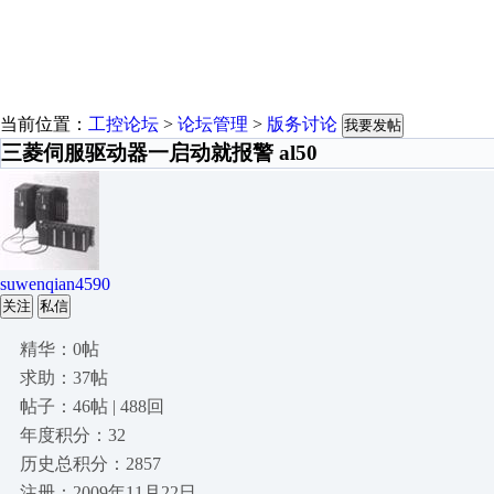
当前位置：
工控论坛
>
论坛管理
>
版务讨论
我要发帖
三菱伺服驱动器一启动就报警 al50
suwenqian4590
关注
私信
精华：0帖
求助：37帖
帖子：46帖 | 488回
年度积分：32
历史总积分：2857
注册：2009年11月22日