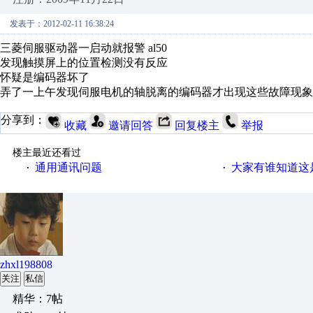
发表于：2012-02-11 16:38:24
三菱伺服驱动器一启动就报警 al50
发现触摸屏上的位置检测没有反应
怀疑是编码器坏了
弄了一上午发现伺服电机的轴脱离的编码器才出现这些故障现象
分享到：
收藏
邀请回答
回复楼主
举报
楼主最近还看过
通用通讯问题
大家有谁知道这
·
·
zhxl198808
关注
私信
精华：7帖