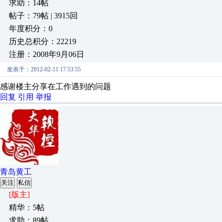
求助：14帖
帖子：79帖 | 3915回
年度积分：0
历史总积分：22219
注册：2008年9月06日
发表于：2012-02-11 17:53:55
感谢楼主分享在工作遇到的问题
回复
引用
举报
青岛黄工
关注
私信
[版主]
精华：5帖
求助：89帖