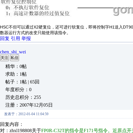
HSC
X2
H1
DT90
不但可以通过
硬复位，还可进行软复位，即将控制字
送入
数器运行方式的改变只能使用该指令。
回复
引用
举报
chen_shi_wei
关注
私信
精华：0帖
求助：1帖
帖子：1帖 | 65回
年度积分：0
历史总积分：255
注册：2007年12月05日
发表于：2012-01-04 11:04:59
回复内容：
对：zhxl198808关于
FP0R-C32T的指令是F171号指令。