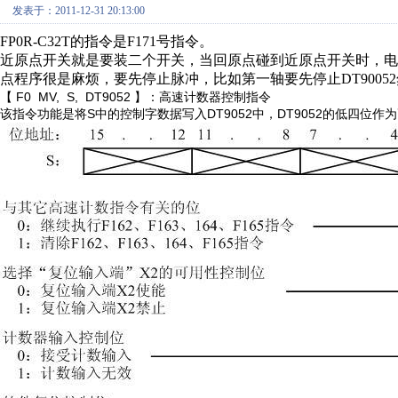
发表于：2011-12-31 20:13:00
FP0R-C32T的指令是F171号指令。
近原点开关就是要装二个开关，当回原点碰到近原点开关时，
点程序很是麻烦，要先停止脉冲，比如第一轴要先停止DT9005
【 F0
MV,
S,
DT9052 】
：高速计数器控制指令
S
DT9052
DT9052
该指令功能是将
中的控制字数据写入
中，
的低四位作为