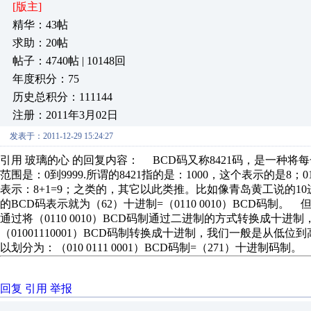
[版主]
精华：43帖
求助：20帖
帖子：4740帖 | 10148回
年度积分：75
历史总积分：111144
注册：2011年3月02日
发表于：2011-12-29 15:24:27
引用 玻璃的心 的回复内容： BCD码又称8421码，是一种
范围是：0到9999.所谓的8421指的是：1000，这个表示的是8；0
表示：8+1=9；之类的，其它以此类推。比如像青岛黄工说的10进制
的BCD码表示就为（62）十进制=（0110 0010）BCD码
通过将（0110 0010）BCD码制通过二进制的方式转换成十
（01001110001）BCD码制转换成十进制，我们一般是从
以划分为：（010 0111 0001）BCD码制=（271）十进制码制。
回复
引用
举报