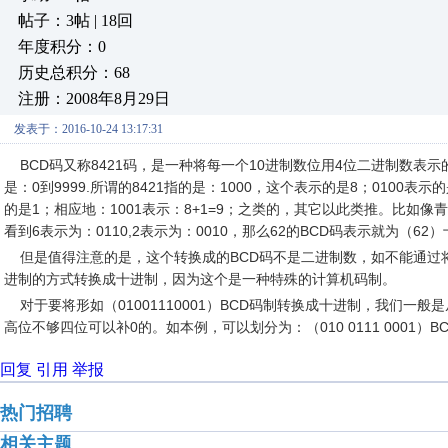
帖子：3帖 | 18回
年度积分：0
历史总积分：68
注册：2008年8月29日
发表于：2016-10-24 13:17:31
BCD码又称8421码，是一种将每一个10进制数位用4位二进制数表
是：0到9999.所谓的8421指的是：1000，这个表示的是8；0100表示的
的是1；相应地：1001表示：8+1=9；之类的，其它以此类推。比如像
看到6表示为：0110,2表示为：0010，那么62的BCD码表示就为（62）十
但是值得注意的是，这个转换成的BCD码不是二进制数，如不能通过将（01
进制的方式转换成十进制，因为这个是一种特殊的计算机码制。
对于要将形如（01001110001）BCD码制转换成十进制，我们一
高位不够四位可以补0的。如本例，可以划分为：（010 0111 0001）B
回复
引用
举报
热门招聘
相关主题