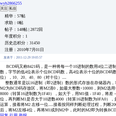
wyb2866255
关注
私信
精华：57帖
求助：0帖
帖子：148帖 | 2872回
年度积分：1
历史总积分：31450
注册：2010年7月01日
发表于：2011-12-29 19:05:57
BCD码又称8421码，是一种将每一个10进制的数用4位二进
数，字节的低4位表示个位BCD码数，高4位表示十位的BCD码
位），10、20、40、80（对十位）....
整数通常是以16进制（即2进制）数的形式存放在存储器内，
M2为BCD码存放区，将M2清0，如最大整数<10000，则M2
8000（转算16进制数为1F40），如大于，用M1值 - 1F40，
位，再判断M1是否大于10进数4000（转算16进制数为0FA0），如
运算，接着将M2 左移一位.....接着按同样判断处理过程，判断2000、1
后，将M2左移4位，再将M1或到M2中，此时的M2即为转换BC
回复
引用
举报