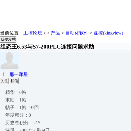
当前位置：
工控论坛
> >
产品
>
自动化软件
>
亚控(kingview)
我要发帖
组态王6.53与S7-200PLC连接问题求助
《：那一颗星
关注
私信
精华：0帖
求助：1帖
帖子：1帖 | 97回
年度积分：0
历史总积分：215
注册：2008年7月09日