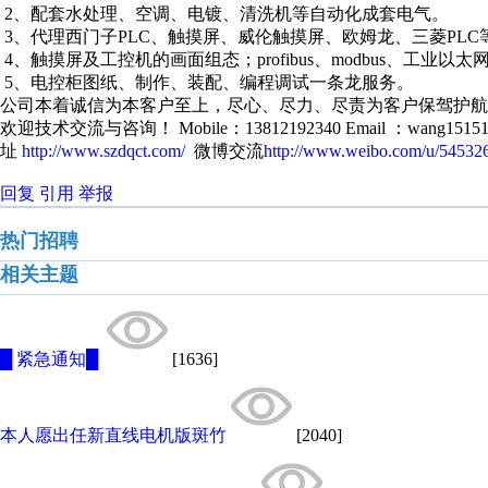
2、配套水处理、空调、电镀、清洗机等自动化成套电气。
3、代理西门子PLC、触摸屏、威伦触摸屏、欧姆龙、三菱PLC
4、触摸屏及工控机的画面组态；profibus、modbus、工业以
5、电控柜图纸、制作、装配、编程调试一条龙服务。
公司本着诚信为本客户至上，尽心、尽力、尽责为客户保驾护航！联系
欢迎技术交流与咨询！ Mobile：13812192340 Email ：wang151515
址
http://www.szdqct.com/
微博交流
http://www.weibo.com/u/54532
回复
引用
举报
热门招聘
相关主题
█ 紧急通知█
[1636]
本人愿出任新直线电机版斑竹
[2040]