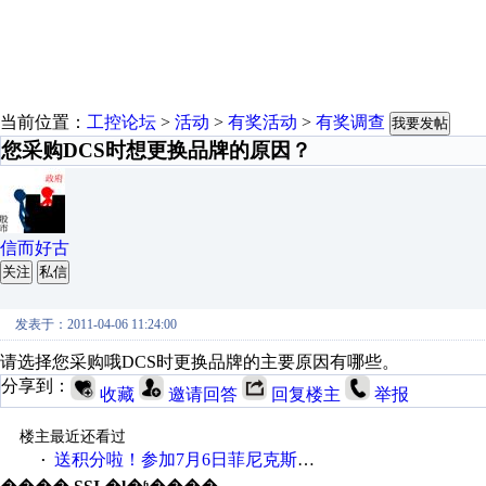
当前位置：
工控论坛
>
活动
>
有奖活动
>
有奖调查
我要发帖
您采购DCS时想更换品牌的原因？
信而好古
关注
私信
发表于：2011-04-06 11:24:00
请选择您采购哦DCS时更换品牌的主要原因有哪些。
分享到：
收藏
邀请回答
回复楼主
举报
楼主最近还看过
送积分啦！参加7月6日菲尼克斯在线研讨会即得
·