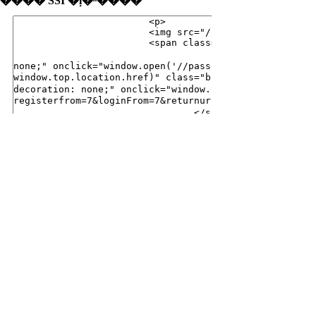
���� SSI �ļ�ʱ����