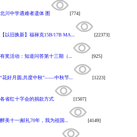
北川中学遇难者遗体 图
[774]
【以旧换新】福禄克15B/17B MA...
[22373]
有奖活动：知道问答第十三期（...
[925]
“花好月圆,共度中秋”——中秋节...
[1223]
各省红十字会的捐款方式
[1507]
醉美十一|献礼70年，我为祖国...
[4149]