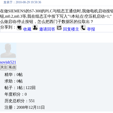
发表于：2010-08-29 19:59:36
在做SIEMENS的S7-300的PLC与组态王通信时,我做电机启动按钮
钮,m0.2,m0.3等,我在组态王中按下写入"\\本站点\空压机启动=
么做启动/停止按钮，怎么把西门子数据区的位取出？
分享到：
收藏
邀请回答
回复楼主
举报
sovish521
关注
私信
精华：0帖
求助：0帖
帖子：1帖 | 122回
年度积分：0
历史总积分：551
注册：2008年12月11日