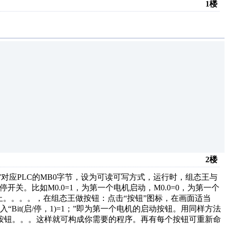
1楼
2楼
对应PLC的MB0字节，设为可读可写方式，运行时，组态王与
开关。比如M0.0=1，为第一个电机启动，M0.0=0，为第一个
机停止。。。。，在组态王做按钮：点击“按钮”图标，在画面适当
it(启/停，1)=1；”即为第一个电机的启动按钮。用同样方法
的停止按钮。。。这样就可构成你需要的程序。再有每个按钮可重新命