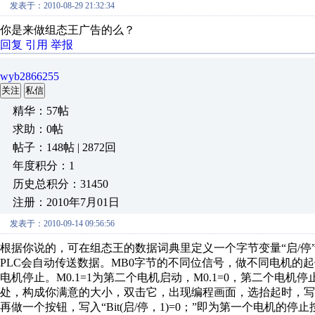
发表于：2010-08-29 21:32:34
你是来做组态王广告的么？
回复
引用
举报
wyb2866255
关注
私信
精华：57帖
求助：0帖
帖子：148帖 | 2872回
年度积分：1
历史总积分：31450
注册：2010年7月01日
发表于：2010-09-14 09:56:56
根据你说的，可在组态王的数据词典里定义一个字节变量“启/停”
PLC会自动传送数据。MB0字节的不同位信号，做不同电机的起停
电机停止。M0.1=1为第二个电机启动，M0.1=0，第二个电
处，构成你满意的大小，双击它，出现编程画面，选抬起时，写入“B
再做一个按钮，写入“Bit(启/停，1)=0；”即为第一个电机