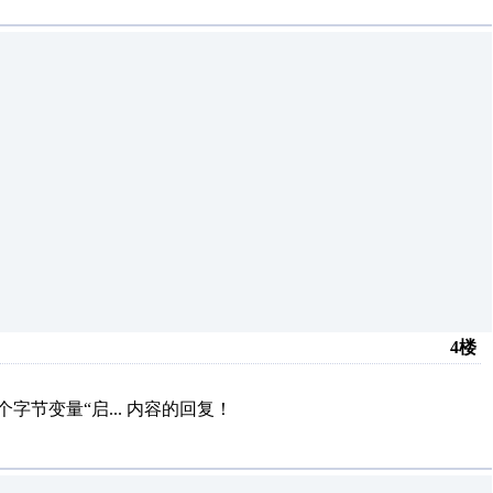
4楼
节变量“启...
内容的回复！