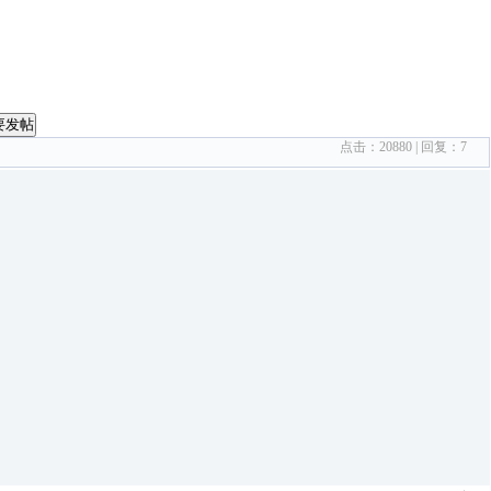
要发帖
点击：
20880
| 回复：
7