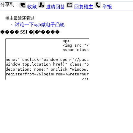
分享到：
收藏
邀请回答
回复楼主
举报
楼主最近还看过
讨论一下xgb做电子凸轮
·
���� SSI �ļ�ʱ����