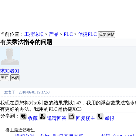
当前位置：
工控论坛
>
产品
>
PLC
>
信捷PLC
我要发帖
有关乘法指令的问题
求知者01
关注
私信
发表于：2010-06-01 19:37:50
我现在是想将对x0计数的结果乘以1.47，我用的浮点数乘法
有更好的办法。我用的PLC是信捷XC3
分享到：
收藏
邀请回答
回复楼主
举报
楼主最近还看过