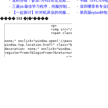
送积分啦！参加7月6日菲尼克斯在线研讨会即得
书籍《EPLAN
·
·
三菱plc最佳学习程序，伺服控制，各种报警，注释详细，看的懂，学得快！
深圳哪里有专业
·
·
【一起探讨】针对机床业的伺服系统发展，您的期望是什么？
第四届eplan杯电气
·
·
���� SSI �ļ�ʱ����