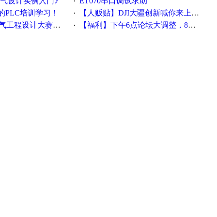
电气设计实例入门》
ET070串口调试求助
·
的PLC培训学习！
【人贩贴】DJI大疆创新喊你来上班啦~~~
·
工程设计大赛报名啦！！！
【福利】下午6点论坛大调整，8点服务器内存升级
·