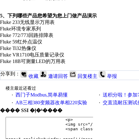
5、下列哪些产品您希望为您上门做产品演示
Fluke 233无线显示万用表
Fluke环境专家系列
Fluke 772/773回路排障表
Fluke 59红外点温仪
Fluke Ti32热像仪
Fluke VR1710电压质量记录仪
Fluke 18B可测量LED的万用表
分享到：
收藏
邀请回答
回复楼主
举报
楼主最近还看过
西门子Modbus,简单易懂
送积分啦！参加7月6日
·
·
AB三相380变频器改单相220实验
交直流耐压测试
·
·
���� SSI �ļ�ʱ����