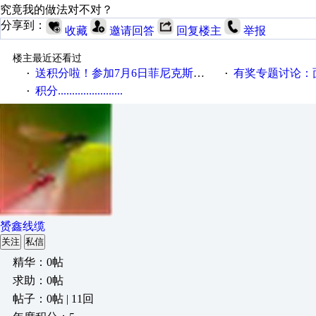
究竟我的做法对不对？
分享到：
收藏
邀请回答
回复楼主
举报
楼主最近还看过
送积分啦！参加7月6日菲尼克斯在线研讨会即得
有奖专题讨论：面对低压变频
·
·
积分.......................
·
赟鑫线缆
关注
私信
精华：0帖
求助：0帖
帖子：0帖 | 11回