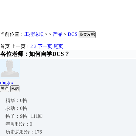
当前位置：
工控论坛
> >
产品
>
DCS
我要发帖
首页
上一页
1
2
3
下一页
尾页
各位老师：如何自学DCS？
rbqgcx
关注
私信
精华：0帖
求助：0帖
帖子：9帖 | 111回
年度积分：0
历史总积分：176