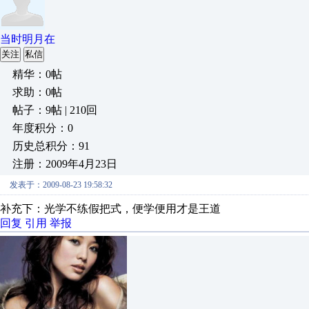
当时明月在
关注
私信
精华：0帖
求助：0帖
帖子：9帖 | 210回
年度积分：0
历史总积分：91
注册：2009年4月23日
发表于：2009-08-23 19:58:32
补充下：光学不练假把式，便学便用才是王道
回复
引用
举报