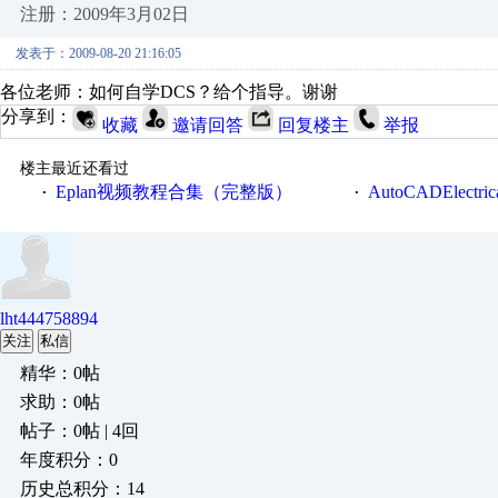
注册：2009年3月02日
发表于：2009-08-20 21:16:05
各位老师：如何自学DCS？给个指导。谢谢
分享到：
收藏
邀请回答
回复楼主
举报
楼主最近还看过
Eplan视频教程合集（完整版）
AutoCADElectr
·
·
lht444758894
关注
私信
精华：0帖
求助：0帖
帖子：0帖 | 4回
年度积分：0
历史总积分：14