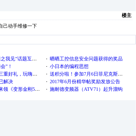
楼主
试自己动手维修一下
话题互动获奖名单发布公告
晒晒工控信息安全问题获得的奖品
·
相会”！
小日本的编程思想
·
重好礼，玩嗨夏日！
送积分啦！参加7月6日菲尼克斯在线研讨会即得
·
已解决
2017年6月份精华帖奖励发放公告
·
《变形金刚5》观影券
施耐德变频器（ATV71）起升溜钩
·