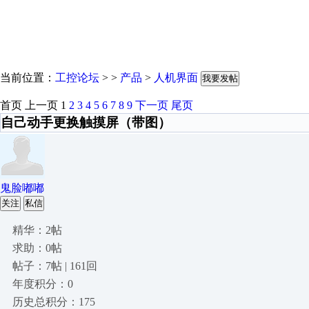
当前位置：
工控论坛
> >
产品
>
人机界面
我要发帖
首页
上一页
1
2
3
4
5
6
7
8
9
下一页
尾页
自己动手更换触摸屏（带图）
鬼脸嘟嘟
关注
私信
精华：2帖
求助：0帖
帖子：7帖 | 161回
年度积分：0
历史总积分：175