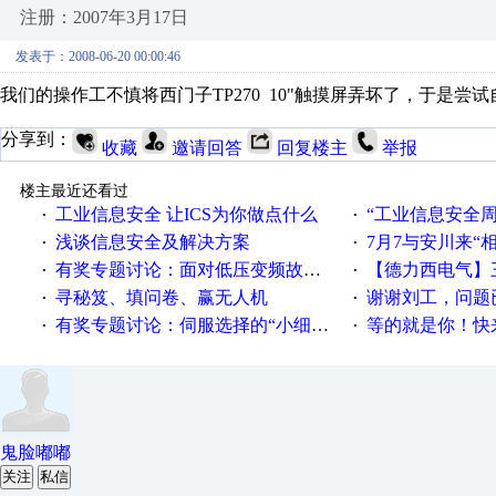
注册：2007年3月17日
发表于：2008-06-20 00:00:46
我们的操作工不慎将西门子TP270 10"触摸屏弄坏了，于是尝
分享到：
收藏
邀请回答
回复楼主
举报
楼主最近还看过
工业信息安全 让ICS为你做点什么
“工业信息安全周之我见”
·
·
浅谈信息安全及解决方案
7月7与安川来“
·
·
有奖专题讨论：面对低压变频故障，老手是这样解决的！
【德力西电气】三
·
·
寻秘笈、填问卷、赢无人机
谢谢刘工，问题
·
·
有奖专题讨论：伺服选择的“小细节大学问”奖励公告
等的就是你！快来领
·
·
鬼脸嘟嘟
关注
私信