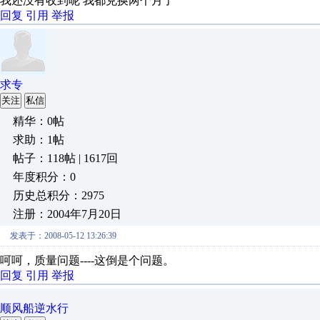
我还没有收到呢 我都兑换两个月了
回复
引用
举报
求专
关注
私信
精华：0帖
求助：1帖
帖子：118帖 | 1617回
年度积分：0
历史总积分：2975
注册：2004年7月20日
发表于：2008-05-12 13:26:39
呵呵，质量问题----这倒是个问题。
回复
引用
举报
顺风船逆水行