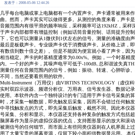
发表于：2008-05-06 12:44:26
几乎每台电脑或掌上电脑都有一个内置声卡。声卡通常被用来
曲。然而，声卡其实可以做得更多。从测控的角度来看，声卡是一
音频范围内有很平滑的频率响应，采样频率可达192kHZ，采样
于声卡内部都带有增益控制（例如话筒音量控制、话筒提升控制
下，它也可以测量从1微伏到1伏左右的信号。测量的准确度由
最后是板载声卡。专业级声卡优于消费级声卡。从价格上讲，即使
有数倍到数十倍之差）。但是不能因为便宜就小看了声卡，因
相当稳定。声卡的时基精度通常为0.00x%。例如，一个时基精度为0
内。一个好的声卡，其噪声电平可低于-100dB, 总和谐波失真T
测量任何在音频范围内的信号，例如：振动、转速、心肺听诊、心电
不同，当然还要看所用的软件。
Multi-Instrument（万用仪）由VIRTINS TECHNO
实时双踪示波器、频谱分析仪、万用表、信号发生器、数据记录
使用。本软件内含一个独特设计的专门适用于声卡信号采集的算
时，才采集一幀数据，即先触发后采集，因而不会错过任何触
中寻找触发点的方式，即先采集后触发，截然不同。因此本仪器
号采集、分析和显示。本仪器还支持各种复杂的触发方式包括超
脑屏幕作为显示的虚拟仪器的优点，支持图形显示的放大和滚
被测信号的任何细节。而市面上有些同类仪器则在人机界面上过
用了大量宝贵的屏幕资源，仅留下较小面积供数据显示用。 本