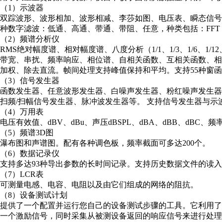
（1）示波器
双踪波形、波形相加、波形相减、李莎如图、电压表、瞬态信
种数字滤波：低通、高通、带通、带阻、任意，种类包括：FFT，FI
（2）频谱分析仪
RMS绝对幅度谱、相对幅度谱、八度分析（1/1、1/3、1/6、1/12
带宽、串扰、频率响应、相位谱、自相关函数、互相关函数、
加权、除去直流。帧间处理支持峰值保持和平均。支持55种窗函数和
（3）信号发生器
函数发生器、任意波形发生器、白噪声发生器、粉红噪声发生器、
扫频/扫幅信号发生器、脉冲波发生器等。 支持信号发生器与示
（4）万用表
电压有效值、dBV、dBu、声压dBSPL、dBA、dBB、dB
（5）频谱3D图
瀑布图和声谱图。配有各种调色板，频率截面可多达200个。
（6）数据记录仪
支持多达93种导出参数的长时间记录。支持历史数据文件的读
（7）LCR表
可测量电感、电容、电阻以及由它们组成的网络的阻抗。
（8）设备测试计划
提供了一个配置并运行您自己的设备测试步骤的工具。它利用了
一个激励信号，同时采集从被测设备返回的响应信号来进行处