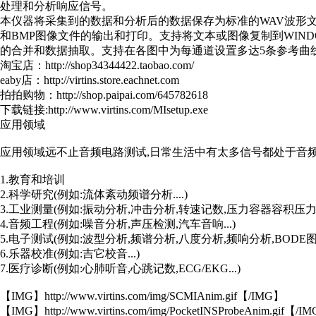
处理和分析响应信号。
本仪器将采集到的数据和分析后的数据保存为标准的WAV波形文
和BMP图像文件的输出和打印。支持将文本或图像复制到WIND
的合并和数据抽取。支持在各图中为每通道设置多达5条参考曲
淘宝店：http://shop34344422.taobao.com/
eaby店：http://virtins.store.eachnet.com
拍拍购物：http://shop.paipai.com/645782618
下载链接:http://www.virtins.com/MIsetup.exe
应用领域
应用领域远不止音频电路测试,日常生活中有太多信号都处于音频
1.教育和培训
2.科学研究(例如:流体紊动频谱分析....)
3.工业测量(例如:振动分析,冲击分析,转速记数,压力容器容积压力测量
4.音频工程(例如:噪音分析,声压检测,汽车音响...)
5.电子测试(例如:波型分析,频谱分析,八度分析,频响分析,BODE图,阻
6.乐器校准(例如:吉它校音...)
7.医疗诊断(例如:心肺听音,心跳记数,ECG/EKG...)
【IMG】http://www.virtins.com/img/SCMIAnim.gif【/IMG】
【IMG】http://www.virtins.com/img/PocketINSProbeAnim.gif【/I