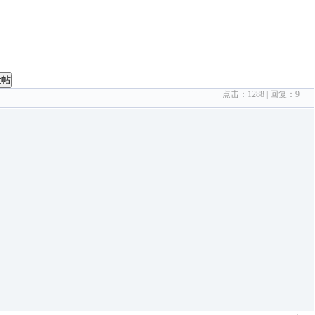
发帖
点击：
1288
| 回复：
9