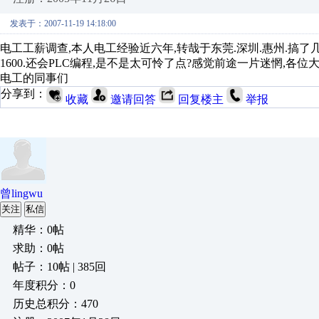
发表于：2007-11-19 14:18:00
电工工薪调查,本人电工经验近六年,转哉于东莞.深圳.惠州.搞了
1600.还会PLC编程,是不是太可怜了点?感觉前途一片迷惘,
电工的同事们
分享到：
收藏
邀请回答
回复楼主
举报
曾lingwu
关注
私信
精华：0帖
求助：0帖
帖子：10帖 | 385回
年度积分：0
历史总积分：470