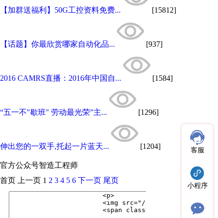
【加群送福利】50G工控资料免费...
[15812]
【话题】你最欣赏哪家自动化品...
[937]
2016 CAMRS直播：2016年中国自...
[1584]
“五一不"歇班" 劳动最光荣”主...
[1296]
伸出您的一双手,托起一片蓝天...
[1204]
客服
官方公众号
智造工程师
首页
上一页
1
2
3
4
5
6
下一页
尾页
小程序