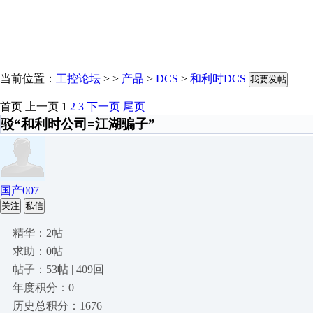
当前位置：
工控论坛
> >
产品
>
DCS
>
和利时DCS
我要发帖
首页
上一页
1
2
3
下一页
尾页
驳“和利时公司=江湖骗子”
国产007
关注
私信
精华：2帖
求助：0帖
帖子：53帖 | 409回
年度积分：0
历史总积分：1676