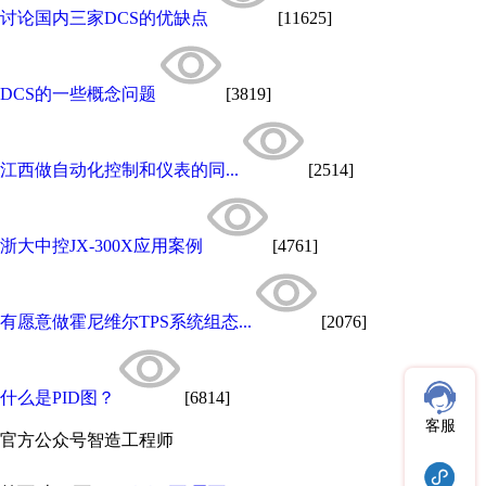
讨论国内三家DCS的优缺点
[11625]
DCS的一些概念问题
[3819]
江西做自动化控制和仪表的同...
[2514]
浙大中控JX-300X应用案例
[4761]
有愿意做霍尼维尔TPS系统组态...
[2076]
什么是PID图？
[6814]
客服
官方公众号
智造工程师