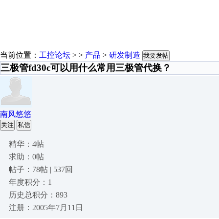
当前位置：
工控论坛
> >
产品
>
研发制造
我要发帖
三极管fd30c可以用什么常用三极管代换？
南风悠悠
关注
私信
精华：4帖
求助：0帖
帖子：78帖 | 537回
年度积分：1
历史总积分：893
注册：2005年7月11日