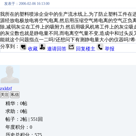
发表于：2006-02-06 16:13:00
我所在的塑料喷涂企业中的生产流水线上,为了防止塑料工件在进
源经放电极放电将空气电离,然后用压缩空气将电离的空气正负离
除,减弱灰尘在工件上的吸附力.然后用吸风机将工件上的灰尘吸
的灰尘数也就是静电量不同,而电离空气量不变,造成中和过头反
能就这个问题指点一二吗?还想问下有测静电量大小的仪器吗?希
分享到：
收藏
邀请回答
回复楼主
举报
zxldzf
关注
私信
精华：0帖
求助：0帖
帖子：2帖 | 551回
年度积分：0
历史总积分：575