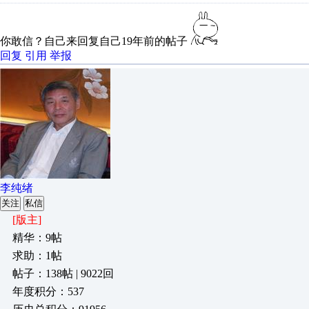
你敢信？自己来回复自己19年前的帖子
回复
引用
举报
李纯绪
关注
私信
[版主]
精华：9帖
求助：1帖
帖子：138帖 | 9022回
年度积分：537