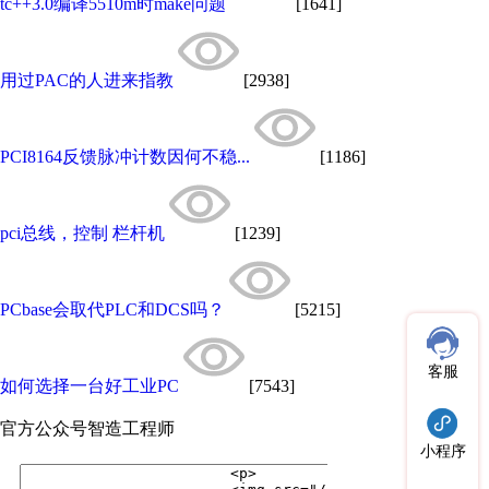
tc++3.0编译5510m时make问题
[1641]
用过PAC的人进来指教
[2938]
PCI8164反馈脉冲计数因何不稳...
[1186]
pci总线，控制 栏杆机
[1239]
PCbase会取代PLC和DCS吗？
[5215]
客服
如何选择一台好工业PC
[7543]
官方公众号
智造工程师
小程序