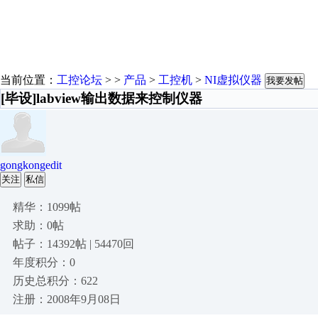
当前位置：
工控论坛
> >
产品
>
工控机
>
NI虚拟仪器
我要发帖
[毕设]labview输出数据来控制仪器
gongkongedit
关注
私信
精华：1099帖
求助：0帖
帖子：14392帖 | 54470回
年度积分：0
历史总积分：622
注册：2008年9月08日