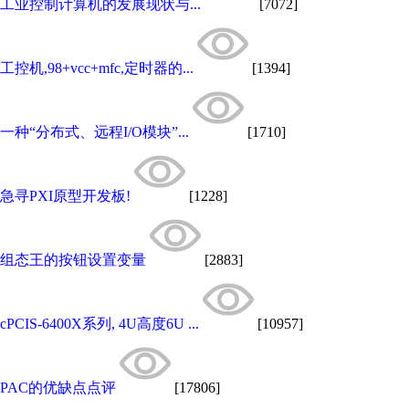
工业控制计算机的发展现状与...
[7072]
工控机,98+vcc+mfc,定时器的...
[1394]
一种“分布式、远程I/O模块”...
[1710]
急寻PXI原型开发板!
[1228]
组态王的按钮设置变量
[2883]
cPCIS-6400X系列, 4U高度6U ...
[10957]
PAC的优缺点点评
[17806]