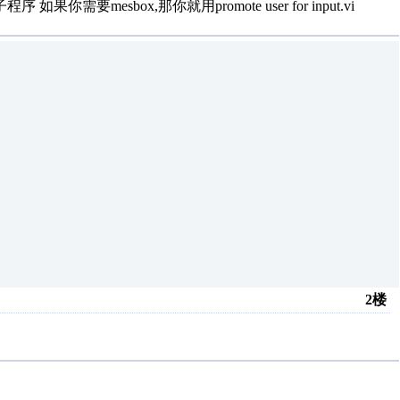
esbox,那你就用promote user for input.vi
2楼