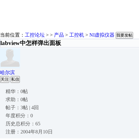
当前位置：
工控论坛
> >
产品
>
工控机
>
NI虚拟仪器
我要发帖
labview中怎样弹出面板
哈尔滨
关注
私信
精华：0帖
求助：0帖
帖子：3帖 | 4回
年度积分：0
历史总积分：65
注册：2004年8月10日