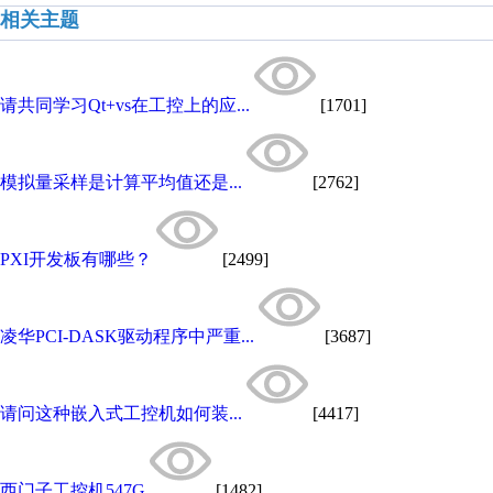
相关主题
请共同学习Qt+vs在工控上的应...
[1701]
模拟量采样是计算平均值还是...
[2762]
PXI开发板有哪些？
[2499]
凌华PCI-DASK驱动程序中严重...
[3687]
请问这种嵌入式工控机如何装...
[4417]
西门子工控机547G
[1482]