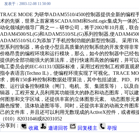
发表于：2003-12-08 11:50:00
TRACE MODE 为研华ADAM5510/4500控制器提供全新的编程
术的先驱，世界上首家将SCADA/HMI和SoftLogic集成为一体的
动化领域的领导厂商之一 – 研华公司，将于2002年10月底，联
ADAM4500/SL(G)和ADAM5510/SL(G)系列控制器,使ADAM4
ADAM5510/SLG为添加了手机控制功能的新型控制器。 采用TRACE 
型系列控制器，将会使小型且高质量的控制系统的开发变得非
价格昂贵的编程环境和运行模块，那么，如今的控制器中已经包含
提供的全部功能强大的算法库，进行快速而高效的编程，并可以
电工委员会的IEC-61131/3国际标准，采用过程控制工程师直观易懂
指令表语言(Techno IL)，使编程环境实现了可视化。TRACE 
求，拥有150多种控制和数据处理算法，其中包括滤波、PID、
数、运行设备控制模块（闸门、电机、泵、集团泵等），以及自适应
辑器，工程开发人员利用其功能强大的静态和动态图库，可以
何图形和文字区域，还提供丰富的立体图形元素。 动态图形元
颜色报警、流体轨迹图等等。同时，还提供丰富的动画文件图库，
己的文件库，并且还可以利用无数现成的ActiveX控件，或者根据
（010）82031046或82031052
分享到：
收藏
邀请回答
回复楼主
举报