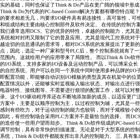
实的基础，同时也保证了Think & Do产品在更广阔的领域中
Think & Do为代表的PC-based Control解决方案都有哪些
的要求相差无几，均要求I/O硬件具有易连接性，高可靠性，
和组成结构主要由核心控制部件及软件决定。 在传统的控制方
我们通常选用DCS。它的优异的特性，卓越的控制能力，尤其是
系统相对封闭又限制了它的普及应用。尤其是现代工控系统对于
越迫切的信息通讯的需求等，都对DCS系统的发展提出了更新的
点，因此，选定一种厂家和型号PLC后，整个控制系统就有了一
范围内。这就给用户的应用带来了局限性。 而以Think & 
的I/O系统，支持多家的I/O设备及运动控制产品，可以博采众
的自控系统。用户可以在同一个系统中同时使用多种品牌的I/O子系统
即配置功能，即能够自动识别I/O模板的类型及其在机架中的位
配置情况以外，还能够实时监视输入输出状态、对输出点进行
电器特性、接线图等。不需要进行烦琐的配置工作，就可以对整个I
录。这个I/O驱动程序库还在不断地添加新的成员，以适应更广泛
方案中，主要是以顺序控制为主，以过程控制为辅，尤其是一些小
感到有些吃力，对于运动控制的能力也较弱，而对于规模较小的
因此，有些控制场合采用PLC方案并不是最恰当的选择。 而D
的造价使一些用户望而却步。 Think & Do软件组成的PC-base
调节控制，具有非常快的扫描速度。无论是对于大型系统的控
系统，Think & Do软件都能发挥出非凡的控制能力。 三. 具