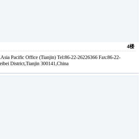
4楼
acific Office (Tianjin) Tel:86-22-26226366 Fax:86-22-
bei District,Tianjin 300141,China