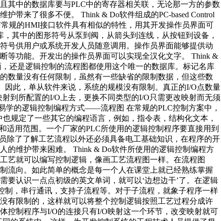
且其中的数据库要与PLC中的寄存器相关联，无论那一方的参数
不便。 Think & Do软件组成的PC-based Control
与常规的HMI接口软件具有相似的特性，用其开发操作员界面可
库，其中的图形符号从泵到阀，从箭头到连线，从按钮到设备，
些符号供用户或系统开发人员随意调用。操作员界面能够提供动
功能。开发出的操作员界面可以实现全汉化文字。 Think &
界面，还是逻辑控制的流程图都使用这个唯一的数据库。标记名库
名的数量没有任何限制，虽然有一些缺省的限制数据，但这些数
。因此，单从软件来说，系统的规模没有限制。真正的I/O点数量
射到所配置的I/O上去，更换不同类型的I/O只需更改映射而无须
易学的逻辑控制编程方式——流程图 在常规的PLC控制方案中，
标准中也规定了一些其它的编程语言，例如，指令表，结构化文本，
和适用范围。一个厂家的PLC所使用的逻辑控制程序要直接用到
人员除了了解工艺流程以外还必须具备电工基础知识，在程序的开
维护带来困难。 Think & Do软件所使用的逻辑控制编程方
工艺就可以编写控制逻辑，像画工艺流程图一样。在流程图
控制流向。如此简单的概念是每一个人在课堂上就已经熟练掌握
需要认识一点点初级的英文单词，就可以‘边想边干’了。在逻辑
路控制，串行通讯，支持子流程等。对于子流程，就象子程序一样
是没有限制的，这样就可以将整个控制逻辑按照工艺过程分成许
控制程序与I/O的连接只有I/O映射这一个环节，改变映射就可