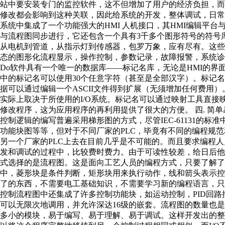
站中要安装专门的监控软件，这不但增加了用户的经济负担，而
修改都会影响到这种关联，因此给系统的开发，整体调试，日常维护带来了很多
系统中集成了一个功能强大的HMI 人机接口，其HMI编辑平台
与流程图同步进行，它还包含一个具有3千多个图形符号的符号
从电机到管道，从指示灯到传感器，包罗万象，应有尽有。这
态的图形化流程显示，操作控制，参数记录，故障报警，系统诊断等
Do软件具有一个唯一的数据库——标记名库，无论是HMI的
中的标记名可以使用30个任意字符（甚至是全部汉字）。标记
据可以通过编辑一个ASCII文件得到扩展（无须增加任何费用）
实际上取决于所使用的I/O系统。标记名可以通过映射工具直接映
修改程序，这为应用程序的再利用提供了很大的方便。 四. 简单
控制逻辑的编写普遍采用梯形图的方式，尽管IEC-61131的
功能块图等等，但对于不同厂家的PLC，毕竟有不同的编程规范
另一个厂家的PLC上去在目前几乎是不可能的。而且要求编程
发和调试的过程中，比较费时费力。由于可读性较差，给日后他人的
式选择的是流程图。这是面向工艺人员的编程方式，只要了解了
中，菱形块是条件判断，矩形块用来执行动作，线和箭头表示
了的东西，不需要电工基础知识，不需要学习新的编程语言，只
控制流程图中还集成了许多控制功能块，如运动控制，PID回
可以无限次地调用，并允许深达16级的嵌套。流程图的数量也
多小的模块，易于编写、易于理解、易于调试。这样开发出的整体