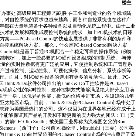
楼主
o亚太地区办事处 高级应用工程师 冯跃胜 在工业和制造业的各个领域陆
泛，对自控系统的要求也越来越高，而各种自控系统也在这种广
每年都在大量地装备于各种设备以及自动化系统工程中。由于工业
技术的发展和高集成度控制系统的需求，加上PC机技术的日臻
PC-based Control的快速发展提供了非常有利的条件和
解决方案。 那么，什么是PC-based Control解决方案
 Control就是基于普通PC机配合一个稳定可靠的操作系统（例如
于PC的控制软件，加上一些必要的I/O硬件设备组成的控制系统。 与传
大量的实时性数据有更广泛的应用，它使控制系统和工厂管理系
生产过程控制、运动控制、可视化操作、信息分析、系统诊断等
。而且，对I/O硬件设备的选用有更多的灵活性。因此，PC-
ink & Do软件公司推出的Think & Do工控软件是PC-based
m的RTX实现确定性的实时控制，这种控制方式能够满足绝大部分应用场
据库于一身，以优异的性能，极低的价格冲进市场，在短短的几年
目前，Think & Do在PC-based Control市场中处于
azine杂志评为美国最热门的公司。这不仅因为在世界各地已经有成千上
 Do有一个能够保证其产品的开发和不断更新的实力强大的团队：TI（美
）的前CFO Jim Smith；被美国工业界称为流程图之父的Ron
emens （西门子）公司前区域经理，Mitsubishi（三菱）公司美
nk & Do向世界范围的PC-based Control市场的冲击奠定了坚