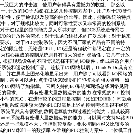
形成一股巨大的冲击波，使用户获得具有震撼力的收益。 那么以
特点呢？ 一. 开放的I/O子系统 在上述几种控制方案中，用户对于I/O硬件
可维护性，便于通讯以及较高的性价比等。因此，控制系统的特点
案中，对于规模比较大，同时可靠性要求又非常高的控制系统，
对于过程量的控制能力是人所共知的。但DCS系统造价昂贵，
I/O的开放性的需求；对于现场总线技术的广泛应用；对于越来
要求。 对于PLC控制系统，因为不同厂家的产品有不同的特
定的限定性，无论是CPU，I/O还是编程软件都限定在了一定的
Do软件为核心组成的控制系统则具有很大的硬件灵活性，它具有开放
长，根据现场设备的不同情况选择不同的I/O硬件，组成最适合用户
和运动控制产品。 连接了I/O网络以后，Think & Do具有立
置，并在屏幕上图形化地显示出来。用户除了可以看到I/O网络的
强制，甚至可以通过点击模块来阅读和打印模块的相关资料，如
/O网络了如指掌。 它所支持的I/O系统和现场总线网络见附
的需求。 二. 具有处理大量数据运算的能力 在常规的PLC控制
型的PLC，在进行较多的过程量控制（比如PID控制）时就会
控制系统选用较大型的PLC以满足上述的控制需求又很不经济，
CS系统虽然具有很强的数据运算能力和过程控制能力，但其较高
d Control系统具有处理大量数据运算的能力，可以同时支持64路PID
制还是一些规模不大，但控制较复杂，要求控制内容又比较多的
有集成的HMI和唯一的数据库 在常规的PLC控制方案中，上位机工作