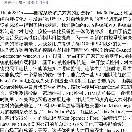
发表于：2003-09-05 15:39:00
Think & Do ——自控系统解决方案的新选择 Think & D
续向规模化方向发展的过程中，对自动化程度的需求越来越广
泛的需求中得到了快速发展。我们熟知的DCS系统和PLC系统
和制造业对电控、仪控一体化及管控一体化的需求，也由于信息
完善普及使其性能价格比日益提高，为一种全新的自控系统解决方案——
广阔的市场前景，为众多用户提供了除DCS和PLC以外的另一种自控系统
呢？该方案与传统的控制方案相比有哪些不同呢？所谓PC-based
Microsoft的Windows NT）以及一套由不同厂家开发的基
统的控制方案相比，基于PC的控制系统是一种开放式控制，对
统更易于连接，它能够把实时逻辑控制、连续生产过程和批量
功能集成到一个紧凑的软件包中，能完成一些PLC难以胜任的工作
based Control正在成为众多制造业和控制工程的首选方案。 由美国Th
Control领域中最具代表性的产品，该软件使用VenturCo
合。它集逻辑控制，运动控制，PID控制，HMI人机接口，数
时间里，在美国地区迅速发展起来，并以强大的攻势进入欧洲和亚太地区市场。
绝对的领先地位，1999和2000年连续两年被美国Start Mag
万的控制系统装备了Think & Do产品，而且因为Think &
国德州仪器公司）的前总经理Ken Spenser；Ford（福特汽车公司
Lavallee；B&R美国公司的前总裁；GE公司电子商务部前经理；Si
国市场部前总管；等等。这些优秀的人才目前齐集Think & Do，为Thi