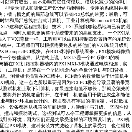
师可以将其取出，而不影响其它任何模块。模块化减少的的停机
供了一些专为测试和测量工程设计的独到特性。专用的系统时钟用
块；槽与槽之间的局部总线可以节省PCI总线的带宽；最后，可
和局部总线在台式计算机、工业计算机和CompactPCI机箱
MXI-3这样的远程控制接口技术，PXI系统能够轻易地与已有的测
优点，同时又避免更换整个系统带来的的高额支出。 一个PXI系
接插入了VXI背板一样。工程师可以由PXI控制器设置所有的系统设
I系统中。工程师们可以根据需要逐步的将他们的VXI系统升级到
I/CompactPCI模块。在BIOS和操作系统看来，PXI模块就像插
O的一个极佳选择。从结构上说，MXI-3是一个PCI到PCI的桥
上，并与插在PXI机箱控制器槽内的PXI MXI-3模块通过电缆相连，实
工业计算机（工控机）是装在一个坚固机盒内的单板计算机与PCI背板，
统。测量板卡插置在PCI槽中。PCI槽位的数量取决于计算机生
XI机箱。这一点之所以重要是因为PCI-PCI桥会导致显著的带宽
要从测试机柜上取下计算机，如果连接电缆不够长，那就必须先将
前，要将外部的机箱盖打开。在平时，机箱盖用于防止灰尘和随便
承受工业与野外环境而设计的。模块都具有牢固的接插端，可以抵抗
外，设备都是从机箱的前面拆卸，方便维护与升级。 坚固性设
度、撞击和振动测试。这些测试可以令工程师掌握更多的信息，从
或野外环境，因为它们正是为承受这样的环境而设计的。 PXI机
固定PXI模块。这种安装方式减轻了背板上的承受力，也使模块
一步防止松动。在工业计算机中，板卡通常是以夹在接口部分两