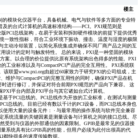
楼主
身定制的模块化仪器平台，具备机械、电气与软件等多方面的专业特
）充分利用了当前最普及的台式计算机的高速标准结构——PCI。PXI规范则是
封装的工业版PCI总线架构，在易于安装和拆卸硬件模块的前提下提供优秀
环境一致性指标，符合工业环境下振动、撞击、温度与湿度的极限
试过程与主动冷却装置，以简化系统集成并确保不同厂商产品之间的互
应用设计的定时与触发特性。 总的来说，PXI是一种坚固的模块
方案。以合理的价位提供比原有系统架构出色得多的性能。PXI
业标准以及与CompactPCI产品的完全互用性。 PXI系统联
管理的。该联盟www.pxi.org由超过60家致力于研究PXI的公司组成，主
维护与CompactPCI的完整互用性的同时，确保PXI产品在机
要时进行修订，并保证对符合前期PXI规范的产品向下兼容。 这
PXI平台内部及PXI平台与其它诸如台式计算机、
XI平台是基于PCI总线的。PCI总线作为开放的工业标准，在测试与测量
I总线的。目前已经有数以千计的PCI设备，而PCI总线本身也
以使用大量的设备元件： · 与最常用的操作系统与软件完全兼容
决定系统流量的关键因素是测量设备与计算机之间的接口总线。尽
然受到与仪器的外部通信的因素限制。GPIB是最常见的仪器接
的测量系统具有比GPIB高的性能，但用户必须为此付出很高的代
VXI都快得多的速度传输数据。