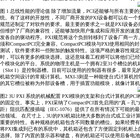
图 1 总线性能的理论值 除了增加流量，PCI还能够与所有主要的操
统。有了这样的开放性，不同厂商开发的PXI设备都可以在一个
规范还制定了对软件的要求。最主要的要求之一就是PXI设备必须
但维护了厂商的兼容性，还能够加快用户集成和应用开发的速
发各自的驱动程序。PXI规范将这个负担转移到了设备厂商一方。 
须和CompactPCI完全兼容。CompactPCI模块与PXI使用
测试，软件要求和一些附加的触发特性。这项严格的兼容性规定
时，可以有更多的模块选择。这还意味着工程师可以将他们已经在使用的
个模块化的平台。系统的物理主机是一个拥有2至31个槽位的
（Slot 1）是控制器槽。目前可以使用的控制器有很多，最常见
机箱空间设计的常规计算机。MXI-3则是一种能使台式计算机
的其它槽位被称为外部设备槽，用于插置功能模块，就像计算机里
图2 3U PXI 系统的机械配置 PXI模块的支架和台式计算机
的固定住。事实上，PXI采纳了CompactPCI首先启用的“真
距）阻抗匹配接插端（IEC-1076）提供了在所有情况下可能
信领域。 在尺寸上，3U的PXI机箱比绝大多数的台式或工业
重要的特性。各种规格的机箱包含不同数量的槽位。如果经费
将PXI集成到已有的系统中，其机箱还包含了方便固定到机柜上
选择。除了内置的显示器和键盘，有的机箱还可以使用后备电池的