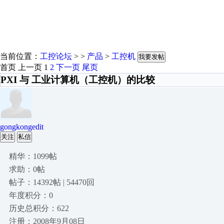
当前位置：
工控论坛
> >
产品
>
工控机
我要发帖
首页
上一页
1
2
下一页
尾页
PXI 与 工业计算机（工控机）的比较
gongkongedit
关注
私信
精华：1099帖
求助：0帖
帖子：14392帖 | 54470回
年度积分：0
历史总积分：622
注册：2008年9月08日