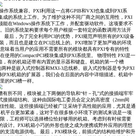
作系统兼容。PXI利用这一点将GPIB和VXI也集成到PXI系
集成的系统上工作。为了维护这种不同厂商之间的互用性，PXI
能在Windows操作系统下工作，并配套驱动软件。这项要求不
度。旧的系统架构要求每个用户根据一套特定的函数调用方法开
最后，为了完全利用PCI的优势，PXI规范声明所有的PXI设备
相同的封装，而且也是建立在PCI总线上的。PXI增加了更加严格的环境
意味着当用户的应用不需要所有的模块都具有PXI专有的特性
CompactPCI模块集成到PXI系统里。 物理特性 PXI是一
机箱，有的机箱还带有内置的显示器和键盘。机箱的第一个槽
的两种是嵌入式控制器和MXI-3总线桥。嵌入式控制器是专为PXI
控制PXI机箱的扩展器，我们会在后面的内容中详细描述。机箱中
的PCI槽一样。
的PCI槽有所不同，模块被上下两侧的导轨和“针－孔”式的接插端牢牢
－孔”式接插端结构。这种由国际电工委员会定义的高密度（2mm间
的最佳性能。这些接插端已经被广泛采纳于高性能的应用，尤其是通
计算机平台更加紧凑，这对于在很多狭小环境下的测试来说是一项
有限，工程师可以选择槽位恰好够用的机箱。考虑到有时候需要
的设计。PXI机箱小巧的外形也使之成为便携或野外应用的理想
支流电源供电。 最后，PXI模块化，前插式的结构给维护和升