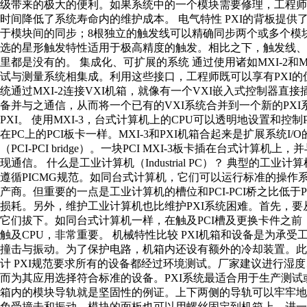
级带来的极大的便利。如果系统中的一个模块需要修理，工程
时间降低了系统寿命内的维护成本。 电气特性 PXI的背板提
于模块间的同步；8根独立的触发线可以精确同步两个或多个模
选的星形触发特性适用于极高精度的触发。相比之下，触发线、时钟
里都是没有的。 集成化、可扩展的系统 通过使用诸如MXI-2和
试与测量系统相集成。利用这些接口，工程师既可以享有PXI的
统通过MXI-2连接VXI机箱，就像有一个VXI嵌入式控制器直
备并与之通信，从而将一个已有的VXI系统合并到一个新的PX
PXI。 使用MXI-3，台式计算机上的CPU可以透明地设置和控制PX
在PC上的PCI板卡一样。MXI-3和PXI机箱合起来是扩展系统I/
（PCI-PCI bridge）。一块PCI MXI-3板卡插在台式计算机
现通信。 什么是工业计算机（Industrial PC）？ 典型的
遵循PICMG规范。如同台式计算机，它们可以运行标准的操作系
产商。但重要的一点是工业计算机的槽位和PCI-PCI桥之比低于P
损耗。另外，维护工业计算机也比维护PXI系统困难。首先，
它们拔下。如同台式计算机一样，在触及PCI槽及更换卡件之
触及CPU，非常重要。 机械特性比较 PXI机箱和设备是为
撞击与振动。为了保护电路，机箱内还设有额外的冷却装置。此
计 PXI规范要求所有的设备都经过环境测试。厂家建议进行湿
而为其应用选择符合标准的设备。PXI系统最适合用于生产测试
箱内的模块导轨就是坚固性的例证。上下两侧的导轨可以牢牢地
免受撞击和振动。模块的面板也可以用螺丝固定到机箱上，进