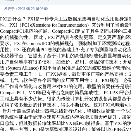
发表于：2003-08-26 16:08:00
PXI是什么？ PXI是一种专为工业数据采集与自动化应用度
性。PXI（PCI eXtensions for Instrumentation
CompactPCI规范的扩展。CompactPCI定义了具备坚固
的机械整合性。 因此，PXI产品具有级别更高、定义更严谨的
要求。PXI在CompactPCI的机械规范上强制增加了环境测
用性。PXI还在高速PCI总线的基础上补充了专为测量与自动化
化仪器平台，它提出了基于计算机的高性能标准化测量与自动化
用户自然地享有很多便利，如低价、易用、灵活的PC技术；开放的工
盟 (System Alliance) PXI平台的标准是由PXI系统联盟维护
要负责三项工作： 1、广PXI标准，鼓励更多厂商的产品支持； 2、
械、电气与软件等各个层面的众厂商互用性； 3、PXI规范，必
些工作旨在简化与改善用户对PXI的使用。联盟的首要任务是确保
CompactPCI、VXI等已有平台之间的简易集成性。 PCI P
工程上具有不少优势。很多为传统计算机开发的设备其都是基于PC
采纳了诸多最新的计算技术，得以不断优化。这对PXI意味着可
· 针对于最高速的处理器与总线进行优化，增加数据流量 一个
管系统性能由于处理器速度与系统内存的增加而大幅提升，却依
口总线，但其数据传输速率却比VXI或PCI慢得多。基于VXI
价。另一方面，PCI是为新型处理器设计的，能够以比GPIB或