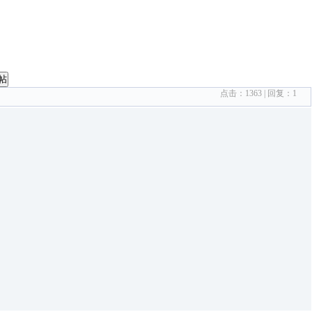
帖
点击：
1363
| 回复：
1