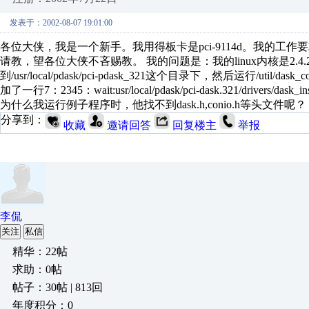
发表于：2002-08-07 19:01:00
各位大侠，我是一个新手。我用得板卡是pci-9114d。我的工作要
请教，望各位大侠不吝赐教。 我的问题是：我的linux内核是2.4.2，我将cd-
到/usr/local/pdask/pci-pdask_321这个目录下，然后运行/util/dask_
加了一行7：2345：wait:usr/local/pdask/pci-dask.321/drivers/dask_inst
为什么我运行例子程序时，他找不到dask.h,conio.h等头文件呢？
分享到：
收藏
邀请回答
回复楼主
举报
李侃
关注
私信
精华：22帖
求助：0帖
帖子：30帖 | 813回
年度积分：0