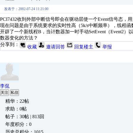
发表于：2002-07-24 11:21:00
PCI7432收到外部中断信号即会在驱动层使一个Event信号态
现在问题是由于系统要求的实时性高（5k/s中断频率），线程
开辟了一个新线程B，当计数器加一时手动SetEvent（Even
数器变化的方法？
分享到：
收藏
邀请回答
回复楼主
举报
李侃
关注
私信
精华：22帖
求助：0帖
帖子：30帖 | 813回
年度积分：0
历史总积分：1015