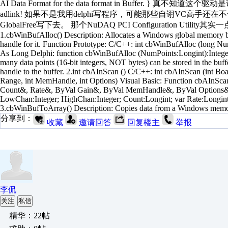
AI Data Format for the data format in Buffer. }
adlink! 如果不是我用delphi写程序，可能那些自诩VC高手还在不停的按照S
GlobalFree写下去。 那个NuDAQ PCI Configuration Utility其实一
1.cbWinBufAlloc() Description: Allocates a Windows global memory bu
handle for it. Function Prototype: C/C++: int cbWinBufAlloc (long
As Long Delphi: function cbWinBufAlloc (NumPoints:Longint):Integer;
many data points (16-bit integers, NOT bytes) can be stored in the buffe
handle to the buffer. 2.int cbAInScan () C/C++: int cbAInScan (int B
Range, int MemHandle, int Options) Visual Basic: Function cbA
Count&, Rate&, ByVal Gain&, ByVal MemHandle&, ByVal Options&) 
LowChan:Integer; HighChan:Integer; Count:Longint; var Rate:Longint;
3.cbWinBufToArray() Description: Copies data from a Windows mem
分享到：
收藏
邀请回答
回复楼主
举报
李侃
关注
私信
精华：22帖