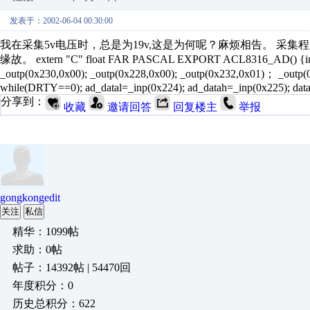
发表于：2002-06-04 00:30:00
我在采集5v电压时，总是为19v,这是为何呢？麻烦相告。 采集程序如下：
缘故。 extern "C" float FAR PASCAL EXPORT ACL8316_AD() {int _outp
_outp(0x230,0x00); _outp(0x228,0x00); _outp(0x232,0x01)； _outp
while(DRTY==0); ad_datal=_inp(0x224); ad_datah=_inp(0x225); data=
分享到：
收藏
邀请回答
回复楼主
举报
gongkongedit
关注
私信
精华：1099帖
求助：0帖
帖子：14392帖 | 54470回
年度积分：0
历史总积分：622