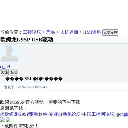
当前位置：
工控论坛
>
产品
>
人机界面
>
HMI资料
我要发帖
欧姆龙G9SP USB驱动
cj_59
关注
私信
���� SSI �ļ�ʱ����
发表于：2024-03-13 10:02:48
欧姆龙G9SP 官方驱动，需要的下午下载
原因见下贴：
求欧姆龙G9SP驱动软件-专业自动化论坛-中国工控网论坛 (gongkon
下载附件需5积分！