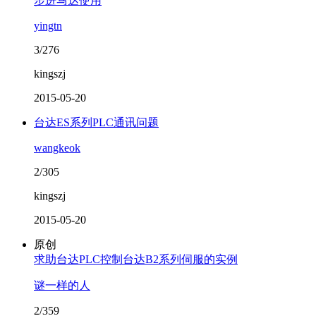
步进马达使用
yingtn
3/276
kingszj
2015-05-20
台达ES系列PLC通讯问题
wangkeok
2/305
kingszj
2015-05-20
原创
求助台达PLC控制台达B2系列伺服的实例
谜一样的人
2/359