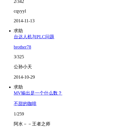
2/342
cqyyyl
2014-11-13
求助
台达人机与PLC问题
brother78
3/325
公孙小天
2014-10-29
求助
MV输出是一个什么数？
不甜的咖啡
1/259
阿水－－王者之师