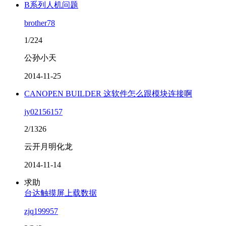
B系列人机问题
brother78
1/224
公孙小天
2014-11-25
CANOPEN BUILDER 这软件怎么跟模块连接啊
jy02156157
2/1326
云开月明化龙
2014-11-14
求助
台达触摸屏上载数据
zjq199957