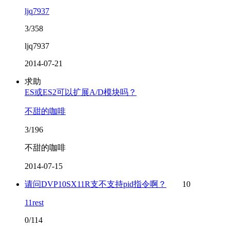
ljq7937
3/358
ljq7937
2014-07-21
求助
ES或ES2可以扩展A/D模块吗？
不甜的咖啡
3/196
不甜的咖啡
2014-07-15
请问DVP10SX11R支不支持pid指令啊？
10
11rest
0/114