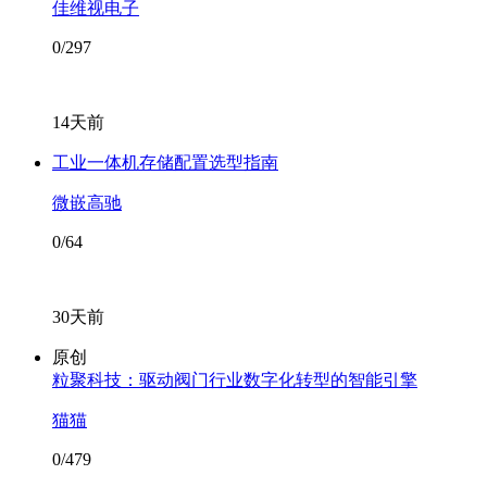
佳维视电子
0/297
14天前
工业一体机存储配置选型指南
微嵌高驰
0/64
30天前
原创
粒聚科技：驱动阀门行业数字化转型的智能引擎
猫猫
0/479