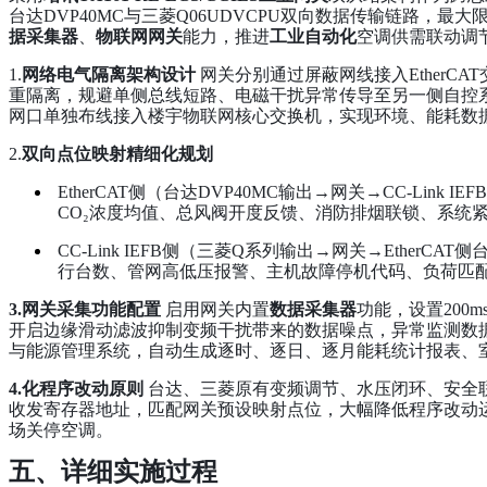
台达DVP40MC与三菱Q06UDVCPU双向数据传输链路，
据采集器
、
物联网网关
能力，推进
工业自动化
空调供需联动调
1.
网络电气隔离架构设计
网关分别通过屏蔽网线接入EtherCAT
重隔离，规避单侧总线短路、电磁干扰异常传导至另一侧自控
网口单独布线接入楼宇物联网核心交换机，实现环境、能耗数
2.
双向点位映射精细化规划
EtherCAT侧（台达DVP40MC输出→网关→CC-Li
CO₂浓度均值、总风阀开度反馈、消防排烟联锁、系统
CC-Link IEFB侧（三菱Q系列输出→网关→Ether
行台数、管网高低压报警、主机故障停机代码、负荷匹
3.网关采集功能配置
启用网关内置
数据采集器
功能，设置200
开启边缘滑动滤波抑制变频干扰带来的数据噪点，异常监测数
与能源管理系统，自动生成逐时、逐日、逐月能耗统计报表、
4.化程序改动原则
台达、三菱原有变频调节、水压闭环、安全
收发寄存器地址，匹配网关预设映射点位，大幅降低程序改动
场关停空调。
五、详细实施过程