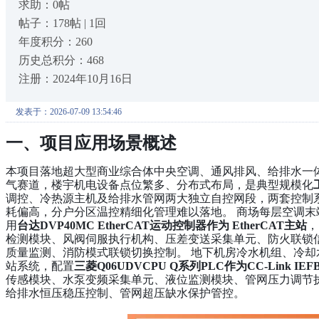
求助：0帖
帖子：178帖 | 1回
年度积分：260
历史总积分：468
注册：2024年10月16日
发表于：2026-07-09 13:54:46
一、项目应用场景概述
本项目落地超大型商业综合体中央空调、通风排风、给排水一
气赛道，楼宇机电设备点位繁多、分布式布局，是典型规模化
调控、冷热源主机及给排水管网两大独立自控网段，两套控制
耗偏高，分户分区温控精细化管理难以落地。 商场每层空调
用
台达DVP40MC EtherCAT运动控制器作为 EtherCAT主站
，
检测模块、风阀伺服执行机构、压差变送采集单元、防火联锁
质量监测、消防模式联锁切换控制。 地下机房冷水机组、冷
站系统，配置
三菱Q06UDVCPU Q系列PLC作为CC-Link IE
传感模块、水泵变频采集单元、液位监测模块、管网压力调节
给排水恒压稳压控制、管网超压缺水保护管控。