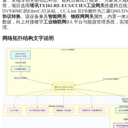
速、末端冷热失衡动态补偿、能耗台账统计核算。 为避免大
营，项目选用
塔讯TX161-RE-ECS/CCIES工业网关
搭建跨总线
DVP40MC的EtherCAT从站，CC-Link IEFB侧作为三菱Q06
协议转换
。该设备兼具
智能网关
、
物联网网关
属性，内置一体
数据，向上对接楼宇
工业物联网
BA 平台与能源管理系统，
理。
网络拓扑结构文字说明