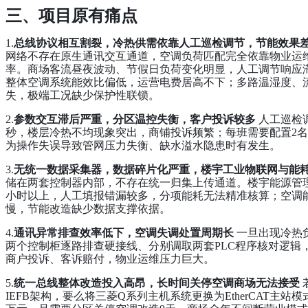
三、项目原有痛点
1.
总线协议相互割裂，冷热供需依靠人工巡检调节，节能效果
网络不存在原生通讯交互通道，空调负荷匹配完全依靠物业运
率。商场客流昼夜波动、节假日负荷变化明显，人工调节响应
整体空调系统能效比偏低，运营电费居高不下；多路温湿度、
失，极端工况缺少保护性联锁。
2.
参数交互滞后严重，分区温控失衡，客户投诉较多
人工巡检调
秒，楼层冷热不均现象突出，商铺投诉频繁；每班需要配置2
为操作失误导致管网压力失衡、缺水溢水隐患时有发生。
3.
无统一数据采集器，数据碎片化严重，楼宇工业物联网与能
储在两套控制器内部，不存在统一归集上传通道。楼宇能源管
小时以上，人工填报错漏较多，分项能耗无法精准核算；空调
慢，节能改造缺少数据支撑依据。
4.
通讯异常排查效率低下，空调失调处置周期长
一旦出现冷热
两个控制柜逐路排查硬接线、分别调取两套PLC程序核对逻辑，
商户投诉、客诉赔付，物业运维压力巨大。
5.
统一总线整体改造投入高昂，长时间关停空调商场无法接受
IEFB架构，要么将三菱Q系列主机系统更换为EtherCAT主