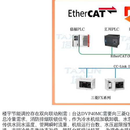
楼宇节能调控存在双向联动刚需：台达DVP40MC需要向三菱
总冷量需求、消防排烟联锁信号，作为冷水机组加载卸载、水
传供水回水温度、管网瞬时流量、机组运行台数、水压超限报