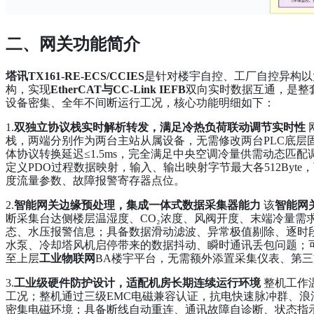
二、网关功能简介
塔讯TX161-RE-ECS/CCIES
是针对楼宇自控、工厂自控异构以
构，实现
EtherCAT与CC-Link IEFB
双向实时数据互通，是整
设备密集、全年不间断运行工况，核心功能明细如下：
1.
双独立协议栈实时解析转发，满足冷热负荷联动调节实时性
网
栈，两端分别作为两台主站从属设备，无需修改两台PLC底层
体协议转换延迟≤1.5ms，完全满足中央空调冷量供需动态匹
定义PDO过程数据映射，输入、输出映射字节最大各512By
度流量参数、故障报警寄存器点位。
2.
智能网关边缘预处理，集成一体式数据采集器能力
该
智能网
断采集台达侧楼层温湿度、CO₂浓度、风阀开度、末端冷量需
态、水压报警信息；具备数据滑动滤波、异常极值剔除、逐时
水泵、冷却塔风机启停带来的数据抖动、瞬时通讯丢包问题；
至上层
工业物联网
BA楼宇平台，无需额外添置采集仪表、第
3.
工业级硬件防护设计，适配机房长期连续运行环境
整机工作温
工况；整机通过三级EMC电磁兼容认证，抗电快速脉冲群、
密集电磁环境；具备断线自动重连、通讯故障自诊断、状态指示