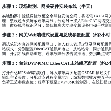
步骤 1：现场勘测、网关硬件安装布线（半天）
实地勘察中控机房控制柜空余导轨安装空间，将塔讯TX161网关
理；敷设超五类屏蔽通讯网线，分别对应接入EtherCAT网络交换
地，做好线号标识区分，降低机房大功率变频设备电磁干扰影
步骤 2：网关Web端模式设置与总线参数配置（约2小时
调试笔记本直连网关配置网口，输入默认管理IP登录网页配置
站模式；分别配置EtherCAT通讯IP地址、从站站号、同步通讯周
期；开启断线自动重连、通讯故障分级告警推送、数据断点缓
步骤 3：台达DVP40MC EtherCAT主站组态配置（约
打开台达ISPSoft编程软件，导入塔讯网关配套GSDML描述文
输出字节长度，分配对应过程变量地址；编写数据收发交互子
负荷工艺参数点位；程序下载至DVP40MC控制器，在线扫描E
步骤 4：三菱Q06UDVCPU CC-Link IEFB主站组态配
启动三菱GX Works3编程软件，导入网关EDS组态配置文件，在
通讯周期、收发数据字节长度；编写三菱侧数据接收、发送子
联动调节逻辑、管网异常联锁保护规则；程序下载至Q系列CPU，执行CC