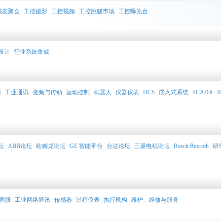
网友聚会
工控摄影
工控视频
工控跳骚市场
工控曝光台
设计
行业系统集成
面
工业通讯
变频与传动
运动控制
机器人
仪器仪表
DCS
嵌入式系统
SCADA
I
坛
ABB论坛
欧姆龙论坛
GE 智能平台
台达论坛
三菱电机论坛
Bosch Rexroth
研
伺服
工业网络通讯
传感器
过程仪表
执行机构
维护、维修与服务