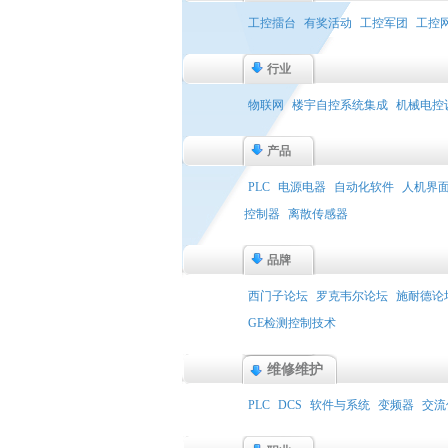
工控擂台
有奖活动
工控军团
工控
行业
物联网
楼宇自控系统集成
机械电控
产品
PLC
电源电器
自动化软件
人机界
控制器
离散传感器
品牌
西门子论坛
罗克韦尔论坛
施耐德论
GE检测控制技术
维修维护
PLC
DCS
软件与系统
变频器
交流