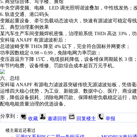
5. 商业综合体、写字楼、展馆
中央空调变频、电梯、LED 调光照明谐波叠加，中性线发热；
6. 轨道交通、港口码头
变频起重设备、牵引负载动态波动大，快速有源滤波可稳定母线
五、典型治理案例效果
某汽车生产车间变频焊机密集，治理前系统 THDi 高达 33%，
安科瑞 ANAPF 有源滤波柜后：
总谐波畸变率 THDi 降至 4% 以下，完全符合国标并网要求；
功率因数稳定 0.98～0.99，免除电网力率罚款；
变压器温升下降 15℃，电缆损耗降低，设备维保周期延长 3 倍
年节约电费、设备维修、罚款综合成本超百万元手机。
六、总结
安科瑞 ANAPF 有源电力滤波器突破传统无源滤波短板，凭
运维四大核心优势，为工业、新能源、数据中心、医疗、商业
形，降低设备损耗、消除电网罚款、保障精密负载稳定运行，
配电电能质量治理的优选设备。
分享到：
收藏
邀请回答
回复楼主
举报
楼主最近还看过
三菱FX系列PLC二用一备恒压供水程序(带注解)
MODBUS串行通