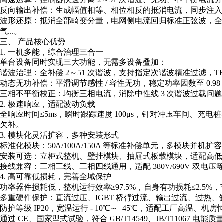
反向输出补偿：生成幅值相等、相位相反的抵消电流，同步注入
波形还原：抵消全部畸变分量，电网侧电流回归标准正弦波，全
气...。
三、 产品核心优势
1. 一机多能，综合治理三合一
单台设备同时实现三大功能，无需多设备叠加：
谐波治理：全补偿 2～51 次谐波，支持指定次谐波精准过滤，THD
动态无功补偿：平滑调节感性 / 容性无功，稳定功率因数至 0.9
三相不平衡校正：均衡三相电流，消除中性线 3 次谐波过载问
2. 极速响应，适配波动负载
全响应时间≤5ms，瞬时跟踪速度 100μs，针对冲压车间、
欠补。
3. 模块化灵活扩容，多种安装形式
标准化模块：50A/100A/150A 等标准补偿单元，多模块并
安装可选：立柜式整机、壁挂模块、抽屉式板载模块，适配高低
接线兼容：三相三线、三相四线通用，适配 380V/690V 双电
4. 高可靠低损耗，完善全域保护
功率器件损耗低，整机运行效率≥97.5%，自身有功损耗≤2.5
多重硬件保护：直流过压、IGBT 桥臂过流、输出过流、过热
防护等级 IP20，宽温运行 - 10℃～+45℃，适配工厂高温、
通过 CE、国家型式试验，符合 GB/T14549、JB/T11067 