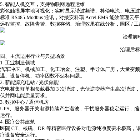
5. 智能人机交互，支持物联网远程运维
彩色触摸屏本地可视化：实时显示谐波频谱、补偿电流、电压波
标准 RS485-Modbus 通讯，对接安科瑞 Acrel-EMS 能效管理云
远程监控、故障告警、数据存储、治理效果在线分析，园区 / 
治理前
治理后标
四、主流适用行业与典型场景
1. 工业制造领域
汽车冲压、机械加工、化工冶金、注塑、半导体厂房，大量变频器、
温、设备停机、功率因数不达标问题。
2. 新能源充电站 / 光伏储能
充电桩集群单相负载叠加 3 次谐波，光伏逆变器产生高次谐波，并
伏并网电能质量要求。
3. 数据中心 / 通信机房
UPS、服务器开关电源持续产生谐波，干扰服务器稳定运行，缩短 U
运行。
4. 医疗公共建筑
医院 CT、核磁、DR 等精密医疗设备对电源纯净度要求极高
疗设备安全运行。