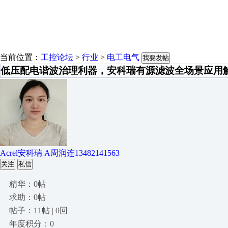
当前位置：
工控论坛
>
行业
>
电工电气
我要发帖
低压配电谐波治理利器，安科瑞有源滤波全场景应用
Acrel安科瑞 A周润连13482141563
关注
私信
精华：0帖
求助：0帖
帖子：11帖 | 0回
年度积分：0