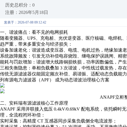
历史总积分：0
注册：2026年5月18日
发表于：2026-07-08 09:12:42
一、谐波痛点：看不见的电网损耗
随着变频器、UPS、充电桩、光伏逆变器、医疗核磁、电焊机、
趋严重，带来多重安全与经济损失：
设备加速老化：谐波造成变压器、电缆、电机过热，绝缘加速老
系统故障频发：引发无功补偿电容烧毁、继电保护误跳闸、精密
能耗与罚款增加：谐波增大线路铜损铁损，功率因数偏低，产生
三相失衡隐患：单相负载叠加 3 次谐波，中性线过载发热，存
传统无源滤波器仅能固定频次补偿、易谐振、适配动态负载能力差
列有源电力滤波器（APF） 成为动态谐波治理核心方案
ANAPF立柜
二、安科瑞有源滤波核心工作原理
ANAPF 采用并联接入低压 0.4kV/0.69kV 配电系统，依托瞬
理，全流程闭环补偿：
实时采集：高精度 CT 互感器同步采集负载侧全电流波形；
高速运算：控制器快速分离 2～51 次谐波、无功、不平衡电流