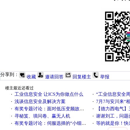
分享到：
收藏
邀请回答
回复楼主
举报
楼主最近还看过
工业信息安全 让ICS为你做点什么
“工业信息安全周之我见”
·
·
浅谈信息安全及解决方案
7月7与安川来“
·
·
有奖专题讨论：面对低压变频故障，老手是这样解决的！
【德力西电气】三
·
·
寻秘笈、填问卷、赢无人机
谢谢刘工，问题
·
·
有奖专题讨论：伺服选择的“小细节大学问”奖励公告
等的就是你！快来领
·
·