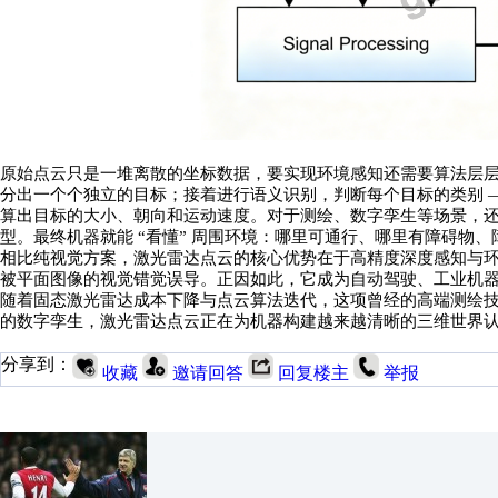
原始点云只是一堆离散的坐标数据，要实现环境感知还需要算法层
分出一个个独立的目标；接着进行语义识别，判断每个目标的类别
算出目标的大小、朝向和运动速度。对于测绘、数字孪生等场景，
型。最终机器就能 “看懂” 周围环境：哪里可通行、哪里有障碍物
相比纯视觉方案，激光雷达点云的核心优势在于高精度深度感知与
被平面图像的视觉错觉误导。正因如此，它成为自动驾驶、工业机
随着固态激光雷达成本下降与点云算法迭代，这项曾经的高端测绘
的数字孪生，激光雷达点云正在为机器构建越来越清晰的三维世界
分享到：
收藏
邀请回答
回复楼主
举报