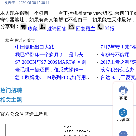
发表于：2026-06-30 15:30:11
本人现在遇到一个项目，一台工控机是fame view组态3台西门子s
寄存器地址，如果有高人能帮忙不会白干，如果能在天津最好，
分享到：
收藏
邀请回答
回复楼主
举报
楼主最近还看过
中国氮肥出口大减
7月7与安川来“
·
·
我已经卧床一个多月了，是出去安装机械手在高速遭遇车祸所致:大家工作都要特别注意啊
有积分不能用
·
·
S7-200CN与S7-200SMART的区别
2017王者之狮“鸡”情签到
·
·
老毛桃一键还原，傻瓜式操作一键轻松备份还原；程序为向导式安装，一键即可实现自动备份或还原系统。
没有积分怎么办
·
·
急！欧姆龙CJ1M系列PLC,如何用时间控制变频器。要求时间在组态王中可以自由输入！拜托各位大神了！
台达plc与三菱
·
·
热门招聘
客服
相关主题
官方公众号
智造工程师
小程序